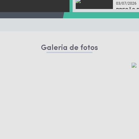
03/07/2026
PREGÃO P
ASSISTIR
Ver mais
03/07/2026
Galeria de fotos
PREGÃO P
ASSISTIR
02/07/2026
PREGÃO PR
ASSISTIR
02/07/2026
PREGÃO P